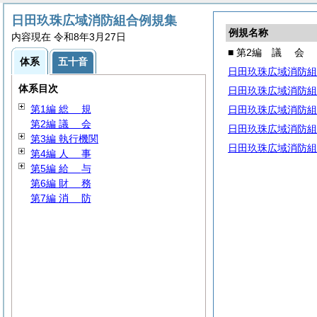
日田玖珠広域消防組合例規集
例規名称
内容現在 令和8年3月27日
■ 第2編
議
会
体系
五十音
日田玖珠広域消防組
体系目次
日田玖珠広域消防組
第1編
総
規
日田玖珠広域消防組
第2編
議
会
日田玖珠広域消防組
第3編 執行機関
日田玖珠広域消防組
第4編
人
事
第5編
給
与
第6編
財
務
第7編
消
防