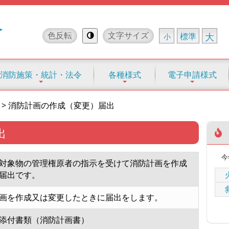
合
色反転
文字サイズ
標準
大
小
消防施策・統計・法令
各種様式
電子申請様式
>
消防計画の作成（変更）届出
出
今
対象物の管理権原者の指示を受けて消防計画を作成
届出です。
画を作成又は変更したときに届出をします。
添付書類（消防計画書）