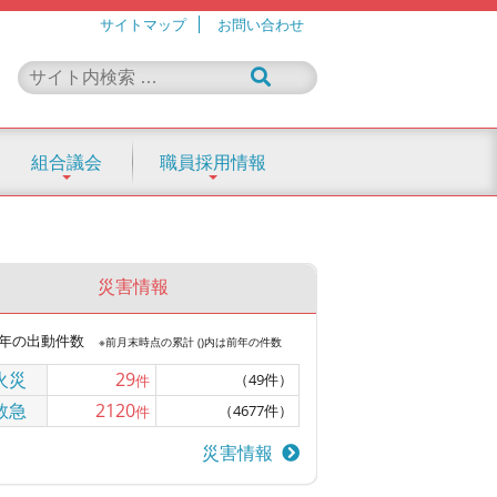
サイトマップ
お問い合わせ
組合議会
職員採用情報
災害情報
年の出動件数
※前月末時点の累計 ()内は前年の件数
火災
29
（49件）
件
救急
2120
（4677件）
件
災害情報