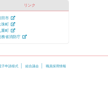
リンク
日田市
玖珠町
九重町
総務省消防庁
電子申請様式
組合議会
職員採用情報