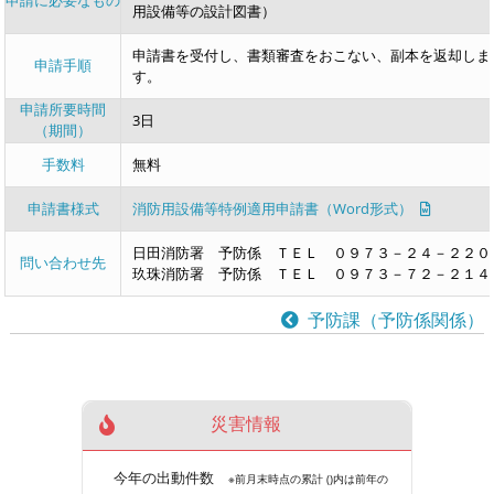
申請に必要なもの
用設備等の設計図書）
申請書を受付し、書類審査をおこない、副本を返却しま
申請手順
す。
申請所要時間
3日
（期間）
手数料
無料
申請書様式
消防用設備等特例適用申請書（Word形式）
日田消防署 予防係 ＴＥＬ ０９７３－２４－２２０
問い合わせ先
玖珠消防署 予防係 ＴＥＬ ０９７３－７２－２１４
予防課（予防係関係）
災害情報
今年の出動件数
※前月末時点の累計 ()内は前年の