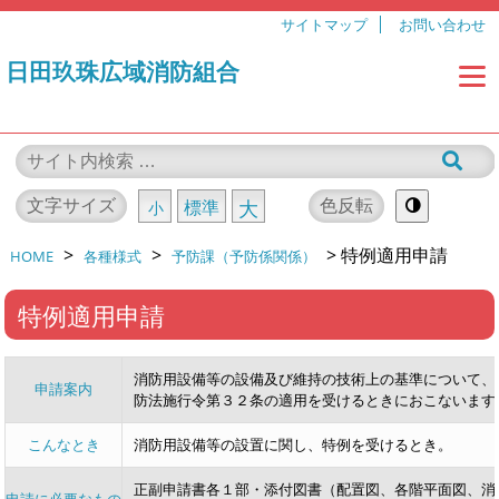
サイトマップ
お問い合わせ
日田玖珠広域消防組合
文字サイズ
色反転
標準
大
小
>
>
>
特例適用申請
HOME
各種様式
予防課（予防係関係）
特例適用申請
消防用設備等の設備及び維持の技術上の基準について、
申請案内
防法施行令第３２条の適用を受けるときにおこないます
こんなとき
消防用設備等の設置に関し、特例を受けるとき。
正副申請書各１部・添付図書（配置図、各階平面図、消