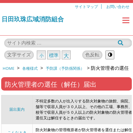
サイトマップ
お問い合わせ
日田玖珠広域消防組合
文字サイズ
色反転
標準
大
小
>
>
>
防火管理者の選任
HOME
各種様式
予防課（予防係関係）
（解任）届出
防火管理者の選任（解任）届出
不特定多数の人が出入りする防火対象物の旅館、病院、
舗等で収容人員が３０人以上、その他の工場、事務所、
届出案内
校等で収容人員が５０人以上の防火対象物の防火管理者
選任又は解任するときの届出です。
防火対象物の管理権原者が防火管理者を選任または解任
こんなとき