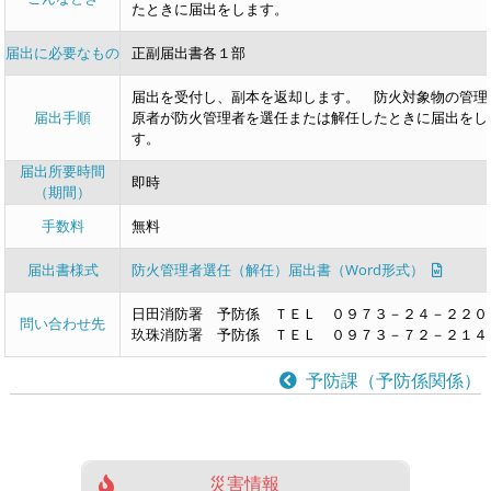
たときに届出をします。
届出に必要なもの
正副届出書各１部
届出を受付し、副本を返却します。 防火対象物の管理
届出手順
原者が防火管理者を選任または解任したときに届出をし
す。
届出所要時間
即時
（期間）
手数料
無料
届出書様式
防火管理者選任（解任）届出書（Word形式）
日田消防署 予防係 ＴＥＬ ０９７３－２４－２２０
問い合わせ先
玖珠消防署 予防係 ＴＥＬ ０９７３－７２－２１４
予防課（予防係関係）
災害情報