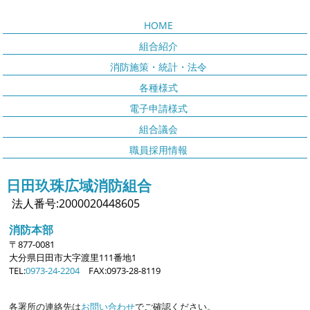
HOME
組合紹介
消防施策・統計・法令
各種様式
電子申請様式
組合議会
職員採用情報
日田玖珠広域消防組合
法人番号:2000020448605
消防本部
〒877-0081
大分県日田市大字
渡里111番地1
TEL:
0973-24-2204
FAX:0973-28-8119
各署所の連絡先は
お問い合わせ
でご確認ください。