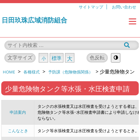
サイトマップ
お問い合わせ
日田玖珠広域消防組合
文字サイズ
色反転
標準
大
小
>
>
>
少量危険物タン
HOME
各種様式
予防課（危険物係関係）
ク等水張・水圧検査申請
少量危険物タンク等水張・水圧検査申請
タンクの水張検査又は水圧検査を受けようとする者は、
申請案内
危険物タンク等水張･水圧検査申請書により申請しなけ
ならない。
こんなとき
タンク等水張検査又は水圧検査を受けようとするとき。