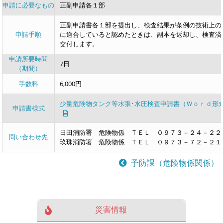
申請に必要なもの
正副申請各１部
正副申請書各１部を提出し、検査結果が条例の技術上の
申請手順
に適合していると認めたときは、副本を返却し、検査済
交付します。
申請所要時間
7日
（期間）
手数料
6,000円
少量危険物タンク等水張･水圧検査申請書（Ｗｏｒｄ形
申請書様式
日田消防署 危険物係 ＴＥＬ ０９７３－２４－２２
問い合わせ先
玖珠消防署 危険物係 ＴＥＬ ０９７３－７２－２１
予防課（危険物係関係）
災害情報