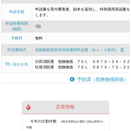
申請書を受付審査後、副本を返却し、特例適用承認書を
申請手順
します。
申請所要時間
7日
（期間）
手数料
無料
申請書様式
危険物製造所等特例適用申請書（Ｗｏｒｄ形式）
日田消防署 危険物係 ＴＥＬ ０９７３－２４－２２
問い合わせ先
玖珠消防署 危険物係 ＴＥＬ ０９７３－７２－２１
予防課（危険物係関係）
災害情報
今年の出動件数
※前月末時点の累計 ()内は前年の
件数