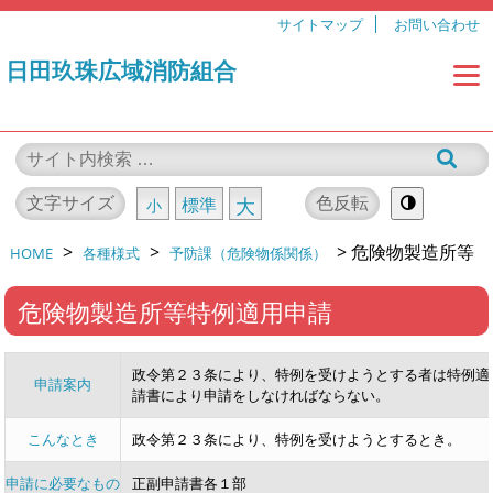
サイトマップ
お問い合わせ
日田玖珠広域消防組合
文字サイズ
色反転
標準
大
小
>
>
>
危険物製造所等
HOME
各種様式
予防課（危険物係関係）
特例適用申請
危険物製造所等特例適用申請
政令第２３条により、特例を受けようとする者は特例適
申請案内
請書により申請をしなければならない。
こんなとき
政令第２３条により、特例を受けようとするとき。
申請に必要なもの
正副申請書各１部