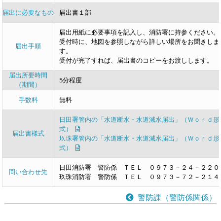
届出に必要なもの
届出書１部
届出用紙に必要事項を記入し、消防署に持参ください。
受付時に、地図を参照しながら詳しい場所をお聞きしま
届出手順
す。
受付が完了すれば、届出書のコピーをお渡しします。
届出所要時間
5分程度
（期間）
手数料
無料
日田署管内の「水道断水・水道減水届出」（Ｗｏｒｄ形
式）
届出書様式
玖珠署管内の「水道断水・水道減水届出」（Ｗｏｒｄ形
式）
日田消防署 警防係 ＴＥＬ ０９７３－２４－２２０
問い合わせ先
玖珠消防署 警防係 ＴＥＬ ０９７３－７２－２１４
警防課（警防係関係）