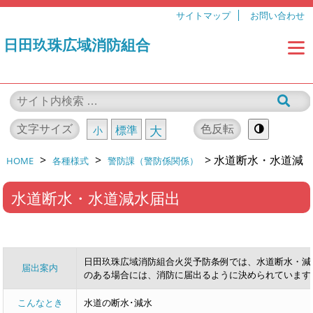
サイトマップ
お問い合わせ
日田玖珠広域消防組合
文字サイズ
色反転
標準
大
小
>
>
>
水道断水・水道減
HOME
各種様式
警防課（警防係関係）
水届出
水道断水・水道減水届出
日田玖珠広域消防組合火災予防条例では、水道断水・減
届出案内
のある場合には、消防に届出るように決められています
こんなとき
水道の断水･減水