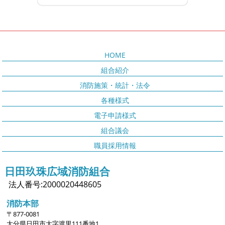
HOME
組合紹介
消防施策・統計・法令
各種様式
電子申請様式
組合議会
職員採用情報
日田玖珠広域消防組合
法人番号:2000020448605
消防本部
〒877-0081
大分県日田市大字
渡里111番地1