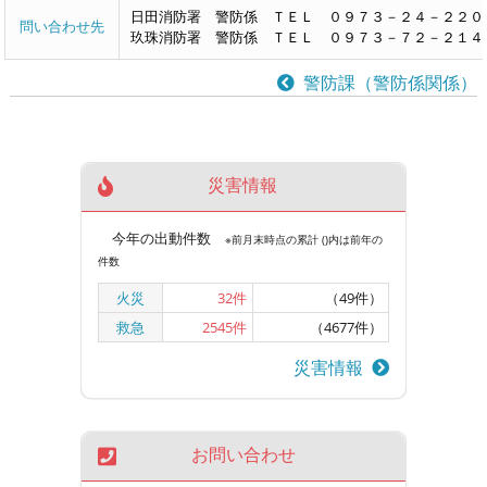
日田消防署 警防係 ＴＥＬ ０９７３－２４－２２０
問い合わせ先
玖珠消防署 警防係 ＴＥＬ ０９７３－７２－２１４
警防課（警防係関係）
災害情報
今年の出動件数
※前月末時点の累計 ()内は前年の
件数
火災
32
件
（49件）
救急
2545
件
（4677件）
災害情報
お問い合わせ