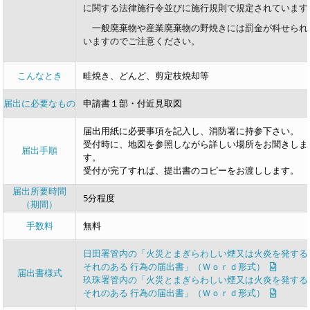
に関する法律施行令並びに施行規則で規定されています
一般廃棄物や産業廃棄物の野焼きには罰金が科せられ
いますのでご注意ください。
こんなとき
畦焼き、どんど、剪定枝焼却等
届出に必要なもの
申請書１部・付近見取図
届出用紙に必要事項を記入し、消防署に持参下さい。
受付時に、地図を参照しながら詳しい場所をお聞きしま
届出手順
す。
受付が完了すれば、提出書のコピーをお渡しします。
届出所要時間
5分程度
（期間）
手数料
無料
日田署管内の「火災とまぎらわしい煙又は火炎を発する
それのある 行為の届出書」（Ｗｏｒｄ形式）
届出書様式
玖珠署管内の「火災とまぎらわしい煙又は火炎を発する
それのある 行為の届出書」（Ｗｏｒｄ形式）