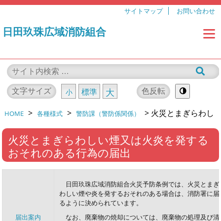
サイトマップ
お問い合わせ
日田玖珠広域消防組合
文字サイズ
色反転
標準
大
小
>
>
>
火災とまぎらわし
HOME
各種様式
警防課（警防係関係）
い煙又は火炎を発するおそれのある行為の届出
火災とまぎらわしい煙又は火炎を発する
おそれのある行為の届出
日田玖珠広域消防組合火災予防条例では、火災とまぎ
わしい煙や炎を発するおそれのある場合は、消防署に届
るように決められています。
届出案内
なお、廃棄物の焼却については、廃棄物の処理及び清