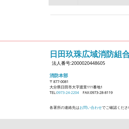
日田玖珠広域消防組
法人番号:2000020448605
消防本部
〒877-0081
大分県日田市大字
渡里111番地1
TEL:
0973-24-2204
FAX:0973-28-8119
各署所の連絡先は
お問い合わせ
でご確認くださ