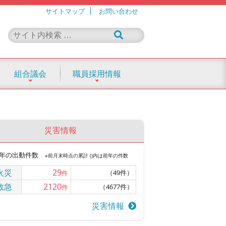
サイトマップ
お問い合わせ
組合議会
職員採用情報
災害情報
年の出動件数
※前月末時点の累計 ()内は前年の件数
火災
29
（49件）
件
救急
2120
（4677件）
件
災害情報