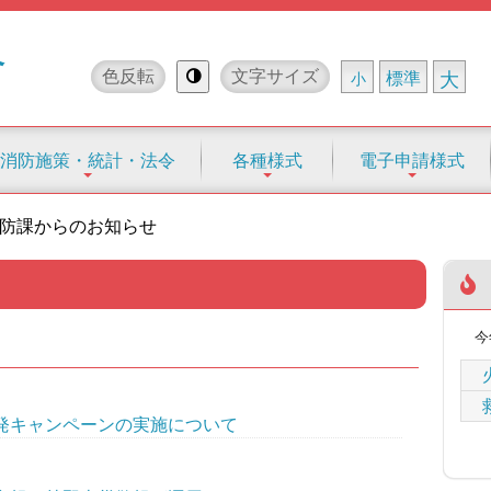
合
色反転
文字サイズ
標準
大
小
消防施策・統計・法令
各種様式
電子申請様式
防課からのお知らせ
今
発キャンペーンの実施について