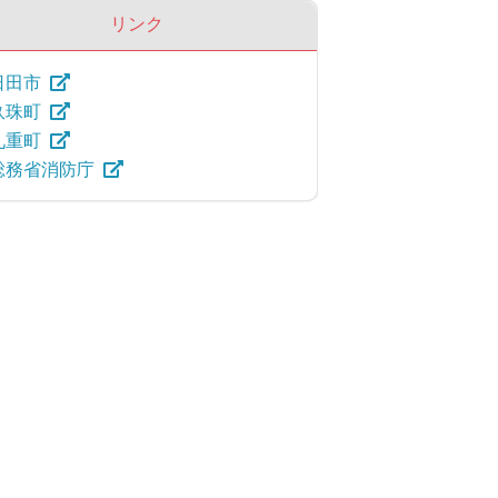
リンク
日田市
玖珠町
九重町
総務省消防庁