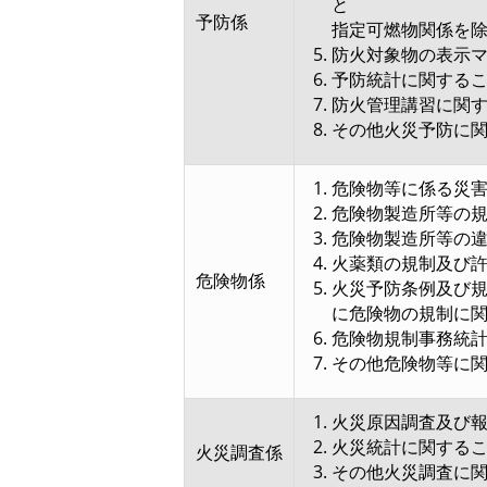
と （指
予防係
指定可燃物関係を
防火対象物の表示
予防統計に関する
防火管理講習に関
その他火災予防に
危険物等に係る災
危険物製造所等の
危険物製造所等の
火薬類の規制及び
危険物係
火災予防条例及び
に危険物の規制に
危険物規制事務統
その他危険物等に
火災原因調査及び
火災統計に関する
火災調査係
その他火災調査に