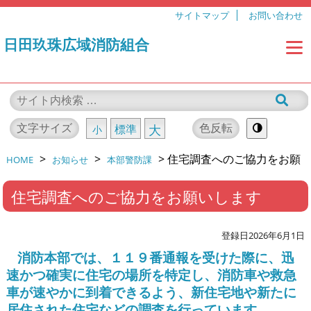
サイトマップ
お問い合わせ
日田玖珠広域消防組合
文字サイズ
色反転
標準
大
小
>
>
>
住宅調査へのご協力をお願
HOME
お知らせ
本部警防課
いします
住宅調査へのご協力をお願いします
登録日
2026年6月1日
消防本部では、１１９番通報を受けた際に、迅
速かつ確実に住宅の場所を特定し、消防車や救急
車が速やかに到着できるよう、新住宅地や新たに
居住された住宅などの調査を行っています。