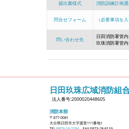
届出書様式
消防訓練計画通
問合せフォーム
（必要事項を入
日田消防署管内
問い合わせ先
玖珠消防署管内
日田玖珠広域消防組
法人番号:2000020448605
消防本部
〒877-0081
大分県日田市大字
渡里111番地1
TEL:
0973-24-2204
FAX:0973-28-8119