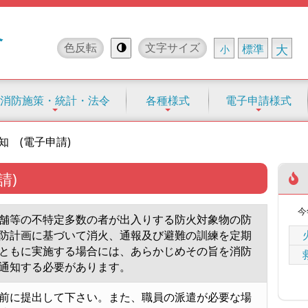
合
色反転
文字サイズ
標準
大
小
消防施策・統計・法令
各種様式
電子申請様式
知 (電子申請)
請)
今
舗等の不特定多数の者が出入りする防火対象物の防
防計画に基づいて消火、通報及び避難の訓練を定期
ともに実施する場合には、あらかじめその旨を消防
通知する必要があります。
前に提出して下さい。また、職員の派遣が必要な場