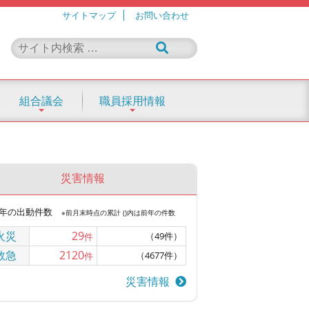
サイトマップ
お問い合わせ
組合議会
職員採用情報
災害情報
年の出動件数
※前月末時点の累計 ()内は前年の件数
火災
29
（49件）
件
救急
2120
（4677件）
件
災害情報