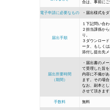
合は、事前にご
電子申請に必要なもの
・届出様式をダ
１下記問い合
２担当課係から
り
届出手順
３ダウンロード
ータ、もしくは
添付し提出先メ
・届出書のメー
て受理した旨を
届出所要時間
内容に不備があ
（期間）
ます。その場合
なお、副本とし
させて頂きます
手数料
無料