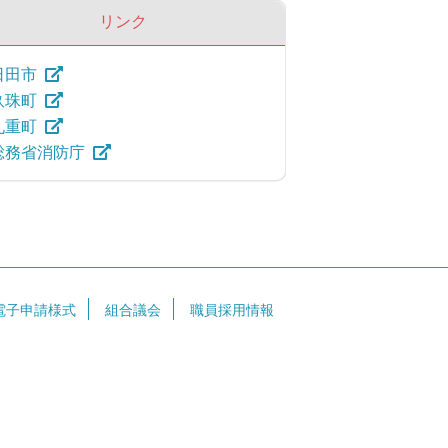
リンク
日田市
玖珠町
九重町
総務省消防庁
電子申請様式
組合議会
職員採用情報